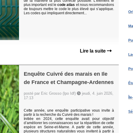
de la manière la plus correcte possible. L’élément le
plus important est le
code atlas
et nous recommandons
de toujours mettre le code le plus élevé qui s’applique.
Or
Les codes qui impliquent directement...
Ma
Pu
Lire la suite
La
Po
Enquête Cuivré des marais en Ile
de France et Champagne-Ardennes
Ét
posté par Eric Grosso (lpo Idf)
jeudi, 4. juin 2026,
Îl
17:13
Cette année, une enquête participative vous invite à
Sé
partir à la recherche du Cuivré des marais !
Initiée en 2024, cette enquête avait pour objectif
d’améliorer les connaissances sur la répartition de cette
espèce en Seine-et-Marne. A partir de cette année,
plusieurs structures naturalistes vous invitent à partir à