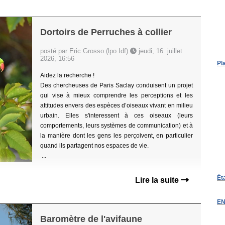
Dortoirs de Perruches à collier
posté par Eric Grosso (lpo Idf)
jeudi, 16. juillet
2026, 16:56
Pl
Aidez la recherche !
Des chercheuses de Paris Saclay conduisent un projet
qui vise à mieux comprendre les perceptions et les
attitudes envers des espèces d’oiseaux vivant en milieu
urbain. Elles s'interessent à ces oiseaux (leurs
comportements, leurs systèmes de communication) et à
la manière dont les gens les perçoivent, en particulier
quand ils partagent nos espaces de vie.
...
Ét
Lire la suite
EN
Baromètre de l'avifaune