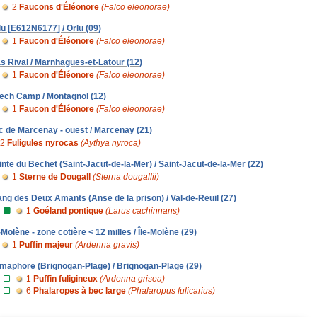
2
Faucons d'Éléonore
(Falco eleonorae)
lu [E612N6177] / Orlu (09)
1
Faucon d'Éléonore
(Falco eleonorae)
s Rival / Marnhagues-et-Latour (12)
1
Faucon d'Éléonore
(Falco eleonorae)
ech Camp / Montagnol (12)
1
Faucon d'Éléonore
(Falco eleonorae)
c de Marcenay - ouest / Marcenay (21)
2
Fuligules nyrocas
(Aythya nyroca)
inte du Bechet (Saint-Jacut-de-la-Mer) / Saint-Jacut-de-la-Mer (22)
1
Sterne de Dougall
(Sterna dougallii)
ang des Deux Amants (Anse de la prison) / Val-de-Reuil (27)
1
Goéland pontique
(Larus cachinnans)
e-Molène - zone cotière < 12 milles / Île-Molène (29)
1
Puffin majeur
(Ardenna gravis)
maphore (Brignogan-Plage) / Brignogan-Plage (29)
1
Puffin fuligineux
(Ardenna grisea)
6
Phalaropes à bec large
(Phalaropus fulicarius)