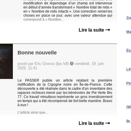
modification de légendage d’un champ est intervenue
en début d’année transformant « Nombre total de nids »
en « Nombre de nids intacts ». Une correction remet les
choses en place ce jour, avec une valeur attendue qui
Zo
correspond à « Nombre...
Lire la suite
Ma
Ét
Bonne nouvelle
posté par Eric Grosso (lpo Idf)
vendredi, 19. juin
2026, 11:41
L4
Le PASSER publie un article relatant la première
Pl
nidification de la Cigogne noire en Île‐de‐France. Cette
découverte a été réalisée dans le cadre d'un inventaire des
rapaces nicheurs mené par les bénévoles de Pie Verte Bio
77. Ce travail minutieux représente un gros investissement
en temps qui a été récompensé de fort belle manière. Bravo
à eux !
(W
L'article ainsi que...
Ile
Lire la suite