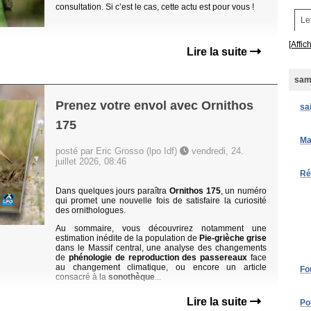
consultation. Si c’est le cas, cette actu est pour vous !
Le
[Affic
Lire la suite
same
Prenez votre envol avec Ornithos
sa
175
Ma
posté par Eric Grosso (lpo Idf)
vendredi, 24.
juillet 2026, 08:46
Ré
Dans quelques jours paraîtra
Ornithos 175
, un numéro
qui promet une nouvelle fois de satisfaire la curiosité
des ornithologues.
Au sommaire, vous découvrirez notamment une
estimation inédite de la population de
Pie-grièche grise
dans le Massif central, une analyse des changements
de
phénologie de reproduction des passereaux
face
au changement climatique, ou encore un article
Fo
consacré à la
sonothèque
...
Lire la suite
Po