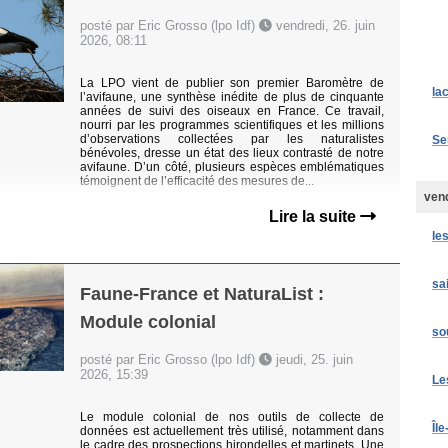
posté par Eric Grosso (lpo Idf)
vendredi, 26. juin
2026, 08:11
La LPO vient de publier son premier Baromètre de
la
l’avifaune, une synthèse inédite de plus de cinquante
années de suivi des oiseaux en France. Ce travail,
nourri par les programmes scientifiques et les millions
d’observations collectées par les naturalistes
Se
bénévoles, dresse un état des lieux contrasté de notre
avifaune. D’un côté, plusieurs espèces emblématiques
témoignent de l’efficacité des mesures de...
vend
Lire la suite
le
sa
Faune-France et NaturaList :
Module colonial
so
posté par Eric Grosso (lpo Idf)
jeudi, 25. juin
2026, 15:39
Le
Le module colonial de nos outils de collecte de
Île
données est actuellement très utilisé, notamment dans
le cadre des prospections hirondelles et martinets. Une