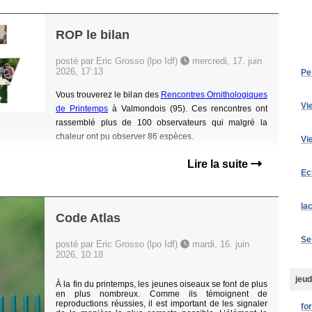
ROP le bilan
posté par Eric Grosso (lpo Idf)
mercredi, 17. juin
2026, 17:13
Pe
Vous trouverez le bilan des
Rencontres Ornithologiques
Vi
de Printemps
à Valmondois (95). Ces rencontres ont
rassemblé plus de 100 observateurs qui malgré la
chaleur ont pu observer 86 espèces.
Vi
Lire la suite
Ec
la
Code Atlas
Se
posté par Eric Grosso (lpo Idf)
mardi, 16. juin
2026, 10:18
jeud
À la fin du printemps, les jeunes oiseaux se font de plus
en plus nombreux. Comme ils témoignent de
reproductions réussies, il est important de les signaler
fo