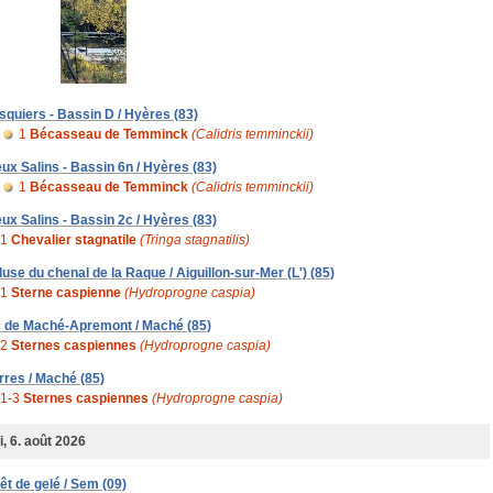
squiers - Bassin D / Hyères (83)
1
Bécasseau de Temminck
(Calidris temminckii)
eux Salins - Bassin 6n / Hyères (83)
1
Bécasseau de Temminck
(Calidris temminckii)
eux Salins - Bassin 2c / Hyères (83)
1
Chevalier stagnatile
(Tringa stagnatilis)
luse du chenal de la Raque / Aiguillon-sur-Mer (L') (85)
1
Sterne caspienne
(Hydroprogne caspia)
c de Maché-Apremont / Maché (85)
2
Sternes caspiennes
(Hydroprogne caspia)
rres / Maché (85)
1-3
Sternes caspiennes
(Hydroprogne caspia)
i, 6. août 2026
rêt de gelé / Sem (09)