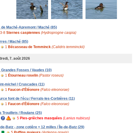
c de Maché-Apremont / Maché (85)
3-8
Sternes caspiennes
(Hydroprogne caspia)
rres / Maché (85)
1
Bécasseau de Temminck
(Calidris temminckii)
redi, 7. août 2026
s Grandes Fosses / Vaudes (10)
1
Étourneau roselin
(Pastor roseus)
int-michel / Cruscades (11)
1
Faucon d'Éléonore
(Falco eleonorae)
urce font de l'écu / Ferrals-les-Corbières (11)
1
Faucon d'Éléonore
(Falco eleonorae)
s Trouillets / Roulans (25)
5
Pies-grièches masquées
(Lanius nubicus)
-de-Batz - zone cotière < 12 milles / Île-de-Batz (29)
5
Puffins majeurs
(Ardenna gravis)