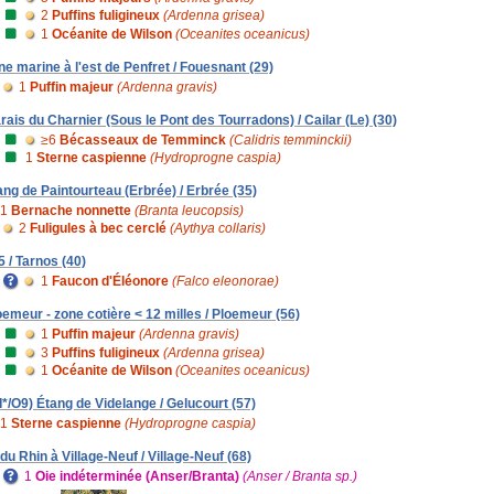
2
Puffins fuligineux
(Ardenna grisea)
1
Océanite de Wilson
(Oceanites oceanicus)
ne marine à l'est de Penfret / Fouesnant (29)
1
Puffin majeur
(Ardenna gravis)
rais du Charnier (Sous le Pont des Tourradons) / Cailar (Le) (30)
≥6
Bécasseaux de Temminck
(Calidris temminckii)
1
Sterne caspienne
(Hydroprogne caspia)
ang de Paintourteau (Erbrée) / Erbrée (35)
1
Bernache nonnette
(Branta leucopsis)
2
Fuligules à bec cerclé
(Aythya collaris)
5 / Tarnos (40)
1
Faucon d'Éléonore
(Falco eleonorae)
oemeur - zone cotière < 12 milles / Ploemeur (56)
1
Puffin majeur
(Ardenna gravis)
3
Puffins fuligineux
(Ardenna grisea)
1
Océanite de Wilson
(Oceanites oceanicus)
I*/O9) Étang de Videlange / Gelucourt (57)
1
Sterne caspienne
(Hydroprogne caspia)
 du Rhin à Village-Neuf / Village-Neuf (68)
1
Oie indéterminée (Anser/Branta)
(Anser / Branta sp.)