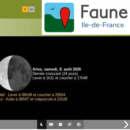
fr
en
Arles, samedi, 8. août 2026
Dernier croissant (24 jours)
Lever à 1h11 et coucher à 17h49
leil : Lever à 06h38 et coucher à 20h54
ur : Aube à 06h07 et crépuscule à 21h26