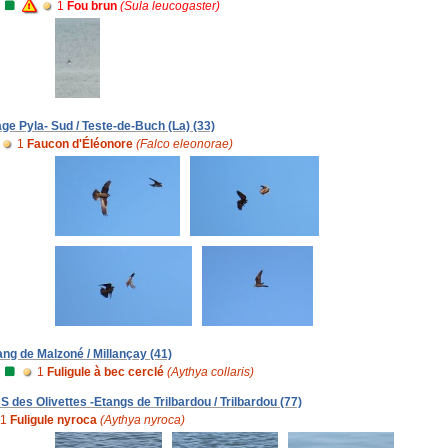
1
Fou brun
(Sula leucogaster)
age Pyla- Sud / Teste-de-Buch (La) (33)
1
Faucon d'Éléonore
(Falco eleonorae)
ang de Malzoné / Millançay (41)
1
Fuligule à bec cerclé
(Aythya collaris)
S des Olivettes -Etangs de Trilbardou / Trilbardou (77)
1
Fuligule nyroca
(Aythya nyroca)