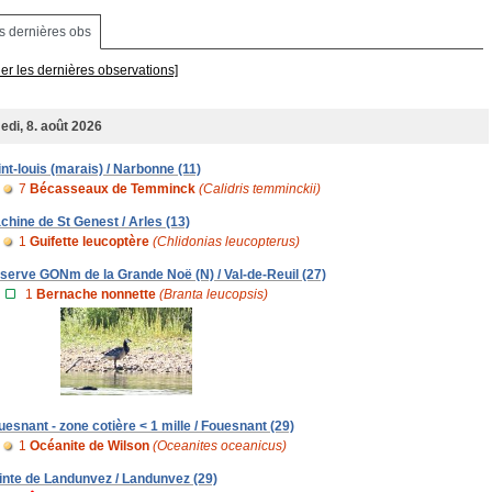
s dernières obs
her les dernières observations]
di, 8. août 2026
int-louis (marais) / Narbonne (11)
7
Bécasseaux de Temminck
(Calidris temminckii)
chine de St Genest / Arles (13)
1
Guifette leucoptère
(Chlidonias leucopterus)
serve GONm de la Grande Noë (N) / Val-de-Reuil (27)
1
Bernache nonnette
(Branta leucopsis)
uesnant - zone cotière < 1 mille / Fouesnant (29)
1
Océanite de Wilson
(Oceanites oceanicus)
inte de Landunvez / Landunvez (29)