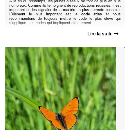
À la fin du printemps, les jeunes oiseaux se font de plus en plus
nombreux. Comme ils témoignent de reproductions réussies, il est
important de les signaler de la manière la plus correcte possible.
L’élément le plus important est le
code atlas
et nous
recommandons de toujours mettre le code le plus élevé qui
s’applique. Les codes qui impliquent directement...
Lire la suite