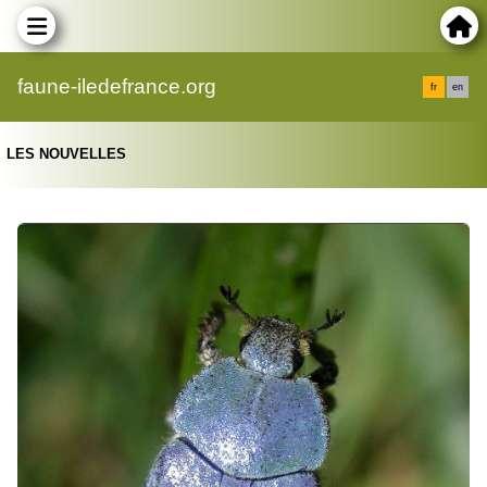
faune-iledefrance.org
fr
en
LES NOUVELLES