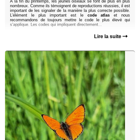
À la fin du printemps, les jeunes oiseaux se font de plus en plus
nombreux. Comme ils témoignent de reproductions réussies, il est
important de les signaler de la manière la plus correcte possible.
L’élément le plus important est le
code atlas
et nous
recommandons de toujours mettre le code le plus élevé qui
s’applique. Les codes qui impliquent directement...
Lire la suite