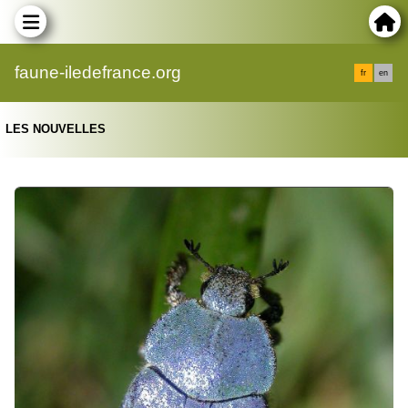
faune-iledefrance.org
fr
en
LES NOUVELLES