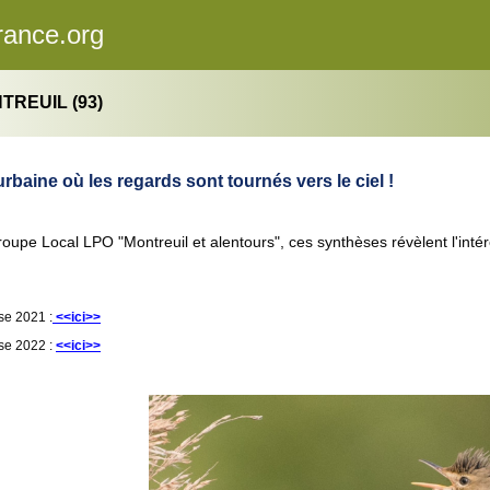
rance.org
REUIL (93)
aine où les regards sont tournés vers le ciel !
roupe Local LPO "Montreuil et alentours", ces synthèses révèlent l'inté
se 2021 :
<<ici>>
se 2022 :
<<ici>>