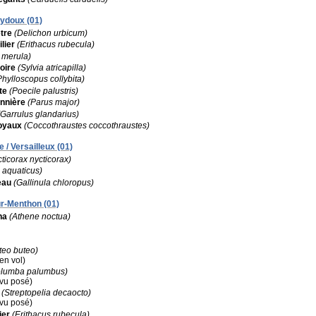
eydoux (01)
tre
(Delichon urbicum)
lier
(Erithacus rubecula)
 merula)
oire
(Sylvia atricapilla)
Phylloscopus collybita)
te
(Poecile palustris)
nnière
(Parus major)
(Garrulus glandarius)
oyaux
(Coccothraustes coccothraustes)
 / Versailleux (01)
ticorax nycticorax)
 aquaticus)
eau
(Gallinula chloropus)
ur-Menthon (01)
na
(Athene noctua)
teo buteo)
(en vol)
olumba palumbus)
(vu posé)
(Streptopelia decaocto)
(vu posé)
ier
(Erithacus rubecula)