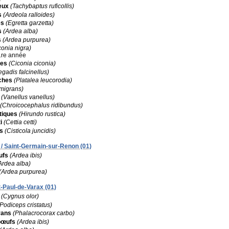
eux
(Tachybaptus ruficollis)
s
(Ardeola ralloides)
es
(Egretta garzetta)
s
(Ardea alba)
s
(Ardea purpurea)
conia nigra)
 1re année
hes
(Ciconia ciconia)
egadis falcinellus)
ches
(Platalea leucorodia)
 migrans)
(Vanellus vanellus)
(Chroicocephalus ridibundus)
tiques
(Hirundo rustica)
i
(Cettia cetti)
cs
(Cisticola juncidis)
 / Saint-Germain-sur-Renon (01)
ufs
(Ardea ibis)
Ardea alba)
(Ardea purpurea)
t-Paul-de-Varax (01)
(Cygnus olor)
(Podiceps cristatus)
rans
(Phalacrocorax carbo)
bœufs
(Ardea ibis)