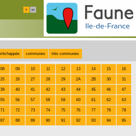
fr
en
te/échappée
communes
très communes
08
09
10
11
12
13
14
15
16
25
26
27
28
29
2A
2B
30
31
39
40
41
42
43
44
45
46
47
55
56
57
58
59
60
61
62
63
71
72
73
74
75
76
77
78
79
87
88
89
90
91
92
93
94
95