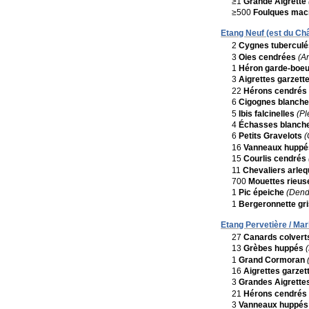
≥1
Grande Aigrette
≥500
Foulques mac
Etang Neuf (est du Châ
2
Cygnes tuberculé
3
Oies cendrées
(A
1
Héron garde-boeu
3
Aigrettes garzett
22
Hérons cendrés
6
Cigognes blanch
5
Ibis falcinelles
(Pl
4
Échasses blanch
6
Petits Gravelots
(
16
Vanneaux huppé
15
Courlis cendrés
11
Chevaliers arleq
700
Mouettes rieus
1
Pic épeiche
(Dend
1
Bergeronnette gr
Etang Pervetière / Mar
27
Canards colvert
13
Grèbes huppés
1
Grand Cormoran
16
Aigrettes garzet
3
Grandes Aigrette
21
Hérons cendrés
3
Vanneaux huppés