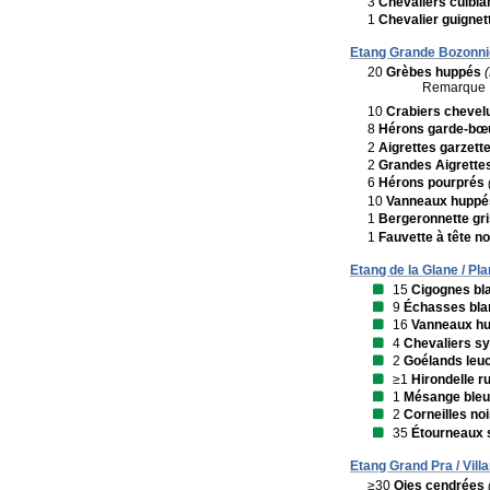
3
Chevaliers culbla
1
Chevalier guignet
Etang Grande Bozonniè
20
Grèbes huppés
Remarque 
10
Crabiers chevel
8
Hérons garde-bœ
2
Aigrettes garzett
2
Grandes Aigrette
6
Hérons pourprés
10
Vanneaux huppé
1
Bergeronnette gr
1
Fauvette à tête no
Etang de la Glane / Pla
15
Cigognes bl
9
Échasses bl
16
Vanneaux h
4
Chevaliers sy
2
Goélands leu
≥1
Hirondelle r
1
Mésange ble
2
Corneilles no
35
Étourneaux 
Etang Grand Pra / Vill
≥30
Oies cendrées