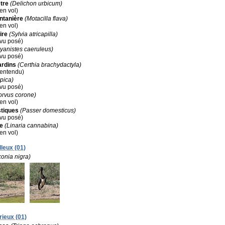
tre
(Delichon urbicum)
(en vol)
ntanière
(Motacilla flava)
(en vol)
ire
(Sylvia atricapilla)
(vu posé)
yanistes caeruleus)
(vu posé)
ardins
(Certhia brachydactyla)
 (entendu)
 pica)
(vu posé)
orvus corone)
(en vol)
tiques
(Passer domesticus)
(vu posé)
e
(Linaria cannabina)
(en vol)
lleux (01)
conia nigra)
rieux (01)