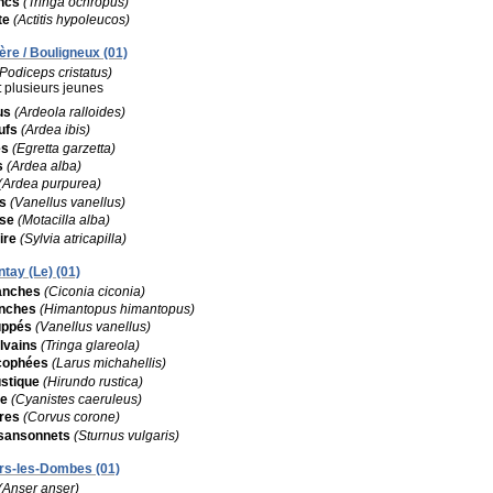
ncs
(Tringa ochropus)
te
(Actitis hypoleucos)
re / Bouligneux (01)
(Podiceps cristatus)
:
plusieurs jeunes
us
(Ardeola ralloides)
ufs
(Ardea ibis)
es
(Egretta garzetta)
s
(Ardea alba)
(Ardea purpurea)
s
(Vanellus vanellus)
ise
(Motacilla alba)
ire
(Sylvia atricapilla)
ntay (Le) (01)
anches
(Ciconia ciconia)
anches
(Himantopus himantopus)
uppés
(Vanellus vanellus)
lvains
(Tringa glareola)
cophées
(Larus michahellis)
ustique
(Hirundo rustica)
ue
(Cyanistes caeruleus)
ires
(Corvus corone)
sansonnets
(Sturnus vulgaris)
ars-les-Dombes (01)
(Anser anser)