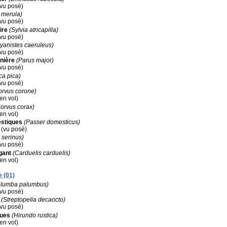
(vu posé)
 merula)
(vu posé)
ire
(Sylvia atricapilla)
(vu posé)
yanistes caeruleus)
(vu posé)
nière
(Parus major)
(vu posé)
ca pica)
(vu posé)
orvus corone)
(en vol)
orvus corax)
(en vol)
stiques
(Passer domesticus)
x (vu posé)
 serinus)
(vu posé)
gant
(Carduelis carduelis)
(en vol)
e (01)
olumba palumbus)
(vu posé)
(Streptopelia decaocto)
(vu posé)
ques
(Hirundo rustica)
(en vol)