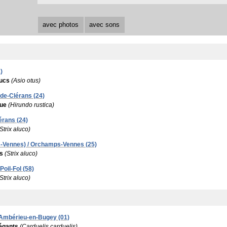
avec photos
avec sons
)
ucs
(Asio otus)
-de-Clérans (24)
que
(Hirundo rustica)
érans (24)
Strix aluco)
-Vennes) / Orchamps-Vennes (25)
s
(Strix aluco)
Poil-Fol (58)
Strix aluco)
/ Ambérieu-en-Bugey (01)
égants
(Carduelis carduelis)