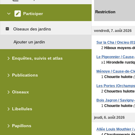
Restriction
Participer
Oiseaux des jardins
vendredi, 7. août 2026
Ajouter un jardin
Sur la Cha / Oncieu (01
2
Hiboux moyens-d
Le Pigeonnier / Cause
Enquêtes, suivis et atlas
≥1
Hirondelle rusti
Ménoye / Cause-de-Cl
Publications
1
Chouette hulotte
(
Les Portes (Orchamps
2
Chouettes hulotte
Oiseaux
Bois Jagron / Savigny-
1
Chouette hulotte
(
Libellules
jeudi, 6. août 2026
Papillons
Allée Louis Mouthier 
4
Chardonnerets él