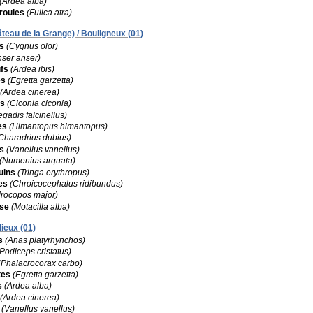
(Ardea alba)
roules
(Fulica atra)
teau de la Grange) / Bouligneux (01)
s
(Cygnus olor)
nser anser)
fs
(Ardea ibis)
es
(Egretta garzetta)
(Ardea cinerea)
es
(Ciconia ciconia)
egadis falcinellus)
es
(Himantopus himantopus)
Charadrius dubius)
s
(Vanellus vanellus)
(Numenius arquata)
uins
(Tringa erythropus)
es
(Chroicocephalus ridibundus)
rocopos major)
ise
(Motacilla alba)
lieux (01)
s
(Anas platyrhynchos)
(Podiceps cristatus)
(Phalacrocorax carbo)
tes
(Egretta garzetta)
s
(Ardea alba)
(Ardea cinerea)
(Vanellus vanellus)