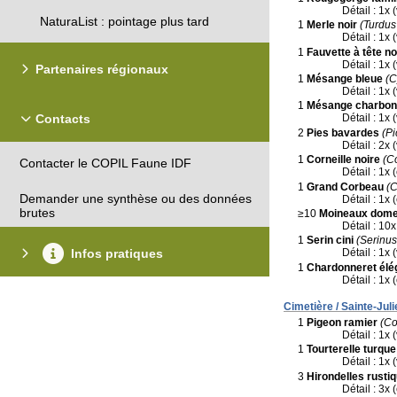
Détail : 1x 
NaturaList : pointage plus tard
1
Merle noir
(Turdus
Détail : 1x 
1
Fauvette à tête no
Détail : 1x 
Partenaires régionaux
1
Mésange bleue
(C
Détail : 1x 
1
Mésange charbon
Contacts
Détail : 1x 
2
Pies bavardes
(Pi
Détail : 2x 
1
Corneille noire
(C
Contacter le COPIL Faune IDF
Détail : 1x 
1
Grand Corbeau
(C
Demander une synthèse ou des données
Détail : 1x 
brutes
≥10
Moineaux dome
Détail : 10
1
Serin cini
(Serinus
Infos pratiques
Détail : 1x 
1
Chardonneret élé
Détail : 1x 
Cimetière / Sainte-Juli
1
Pigeon ramier
(C
Détail : 1x 
1
Tourterelle turque
Détail : 1x 
3
Hirondelles rusti
Détail : 3x 