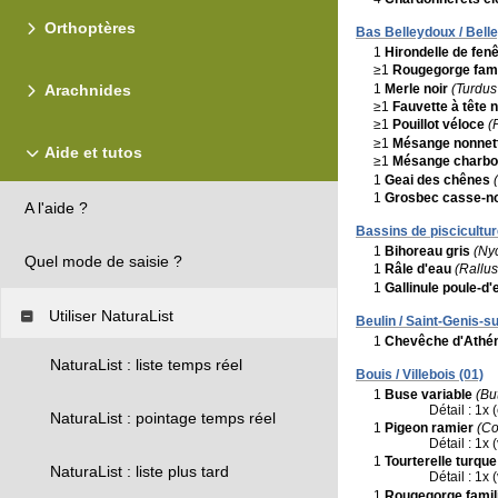
Orthoptères
Bas Belleydoux / Bell
1
Hirondelle de fenê
≥1
Rougegorge fami
1
Merle noir
(Turdus
Arachnides
≥1
Fauvette à tête n
≥1
Pouillot véloce
(
≥1
Mésange nonnet
Aide et tutos
≥1
Mésange charbo
1
Geai des chênes
1
Grosbec casse-n
A l'aide ?
Bassins de pisciculture
1
Bihoreau gris
(Nyc
Quel mode de saisie ?
1
Râle d'eau
(Rallus
1
Gallinule poule-d'
Utiliser NaturaList
Beulin / Saint-Genis-s
1
Chevêche d'Athé
NaturaList : liste temps réel
Bouis / Villebois (01)
1
Buse variable
(Bu
Détail : 1x 
NaturaList : pointage temps réel
1
Pigeon ramier
(C
Détail : 1x 
1
Tourterelle turque
NaturaList : liste plus tard
Détail : 1x 
1
Rougegorge famil