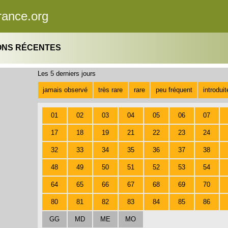
rance.org
ONS RÉCENTES
Les 5 derniers jours
jamais observé
très rare
rare
peu fréquent
introdui
01
02
03
04
05
06
07
17
18
19
21
22
23
24
32
33
34
35
36
37
38
48
49
50
51
52
53
54
64
65
66
67
68
69
70
80
81
82
83
84
85
86
GG
MD
ME
MO