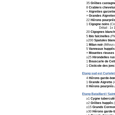
35
Grèbes castagn
8
Crabiers chevelu
×
Aigrettes garzett
×
Grandes Aigrette
22
Hérons pourpré
1
Cigogne noire
(Ci
Détail : 1x
20
Cigognes blanc
5
Ibis falcinelles
(Pl
≥200
Spatules blan
1
Milan noir
(Milvus
5
Vanneaux huppés
×
Mouettes rieuses
≥25
Hirondelles rus
1
Bouscarle de Cett
1
Cisticole des jon
Etang sud est Curtelet
4
Hérons garde-bœ
1
Grande Aigrette
(
8
Hérons pourprés
Etang Bataillard / Sain
≥1
Cygne tuberculé
≥2
Grèbes huppés
≥15
Grands Cormo
≥30
Hérons garde-