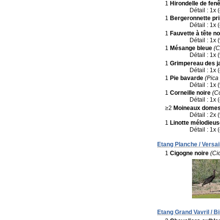
1
Hirondelle de fenê
Détail : 1x 
1
Bergeronnette pri
Détail : 1x 
1
Fauvette à tête no
Détail : 1x 
1
Mésange bleue
(C
Détail : 1x 
1
Grimpereau des j
Détail : 1x
1
Pie bavarde
(Pica
Détail : 1x 
1
Corneille noire
(C
Détail : 1x 
≥2
Moineaux domes
Détail : 2x 
1
Linotte mélodieus
Détail : 1x 
Etang Planche / Versai
1
Cigogne noire
(Ci
Etang Grand Vavril / Bi