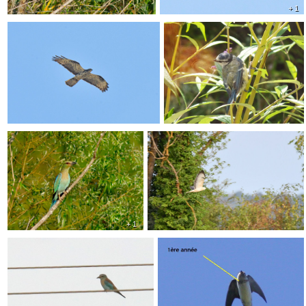
+ 1
+ 1