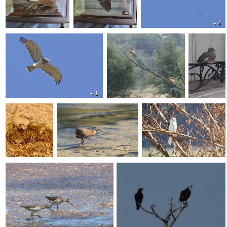
+ 4
+ 1