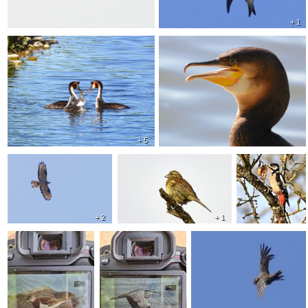
+ 1
+ 5
+ 2
+ 1