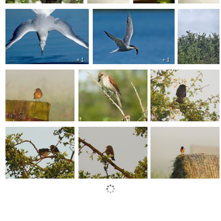
+ 1
+ 1