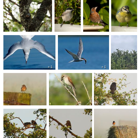
+ 1
+ 1
+ 1