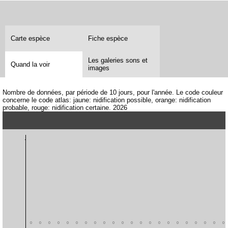
Carte espèce
Fiche espèce
Les galeries sons et
Quand la voir
images
Nombre de données, par période de 10 jours, pour l'année. Le code couleur
concerne le code atlas: jaune: nidification possible, orange: nidification
probable, rouge: nidification certaine. 2026
0
0
0
0
0
0
0
0
0
0
0
0
0
0
0
0
0
0
0
0
0
0