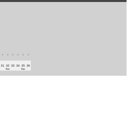
0
0
0
0
0
0
31
32
33
34
35
36
Nov
Déc