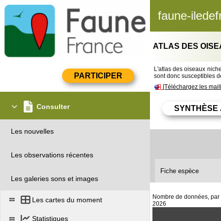
faune-iledef
ATLAS DES OISE
L'atlas des oiseaux nicheu
sont donc susceptibles de
[Téléchargez les mail
Consulter
Les nouvelles
Les observations récentes
Fiche espèce
Les galeries sons et images
Nombre de données, par pér
Les cartes du moment
2026
Statistiques