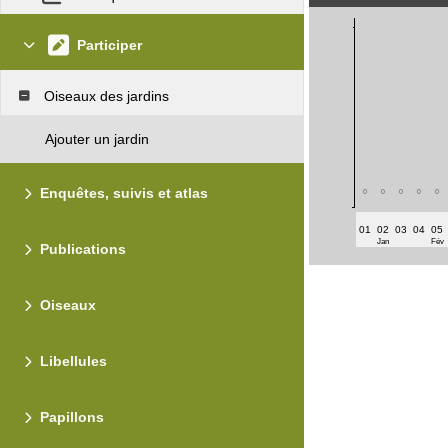
Participer
Oiseaux des jardins
Ajouter un jardin
Enquêtes, suivis et atlas
0
0
0
0
0
01
02
03
04
05
Jan
Fév
Publications
Oiseaux
Libellules
Papillons