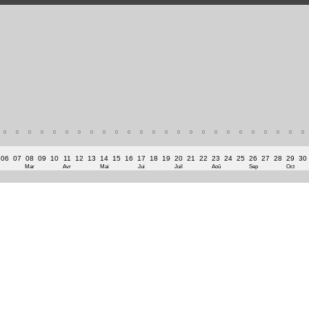
0
0
0
0
0
0
0
0
0
0
0
0
0
0
0
0
0
0
0
0
0
0
0
0
0
06
07
08
09
10
11
12
13
14
15
16
17
18
19
20
21
22
23
24
25
26
27
28
29
30
Mar
Avr
Mai
Jui
Juil
Aoû
Sep
Oct