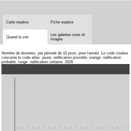
Carte espèce
Fiche espèce
Les galeries sons et
Quand la voir
images
Nombre de données, par période de 10 jours, pour l'année. Le code couleur
concerne le code atlas: jaune: nidification possible, orange: nidification
probable, rouge: nidification certaine. 2026
0
0
0
0
0
0
0
0
0
0
0
0
0
0
0
0
0
0
0
0
0
0