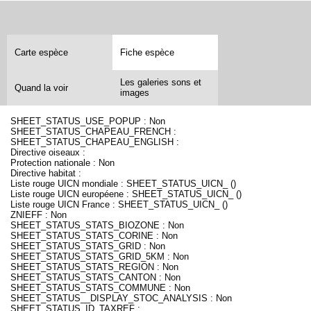
Carte espèce
Fiche espèce
Les galeries sons et
Quand la voir
images
SHEET_STATUS_USE_POPUP : Non
SHEET_STATUS_CHAPEAU_FRENCH :
SHEET_STATUS_CHAPEAU_ENGLISH :
Directive oiseaux :
Protection nationale : Non
Directive habitat :
Liste rouge UICN mondiale : SHEET_STATUS_UICN_ ()
Liste rouge UICN européene : SHEET_STATUS_UICN_ ()
Liste rouge UICN France : SHEET_STATUS_UICN_ ()
ZNIEFF : Non
SHEET_STATUS_STATS_BIOZONE : Non
SHEET_STATUS_STATS_CORINE : Non
SHEET_STATUS_STATS_GRID : Non
SHEET_STATUS_STATS_GRID_5KM : Non
SHEET_STATUS_STATS_REGION : Non
SHEET_STATUS_STATS_CANTON : Non
SHEET_STATUS_STATS_COMMUNE : Non
SHEET_STATUS__DISPLAY_STOC_ANALYSIS : Non
SHEET_STATUS_ID_TAXREF :