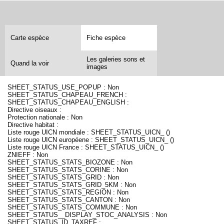
Carte espèce
Fiche espèce
Les galeries sons et
Quand la voir
images
SHEET_STATUS_USE_POPUP : Non
SHEET_STATUS_CHAPEAU_FRENCH :
SHEET_STATUS_CHAPEAU_ENGLISH :
Directive oiseaux :
Protection nationale : Non
Directive habitat :
Liste rouge UICN mondiale : SHEET_STATUS_UICN_ ()
Liste rouge UICN européene : SHEET_STATUS_UICN_ ()
Liste rouge UICN France : SHEET_STATUS_UICN_ ()
ZNIEFF : Non
SHEET_STATUS_STATS_BIOZONE : Non
SHEET_STATUS_STATS_CORINE : Non
SHEET_STATUS_STATS_GRID : Non
SHEET_STATUS_STATS_GRID_5KM : Non
SHEET_STATUS_STATS_REGION : Non
SHEET_STATUS_STATS_CANTON : Non
SHEET_STATUS_STATS_COMMUNE : Non
SHEET_STATUS__DISPLAY_STOC_ANALYSIS : Non
SHEET_STATUS_ID_TAXREF :