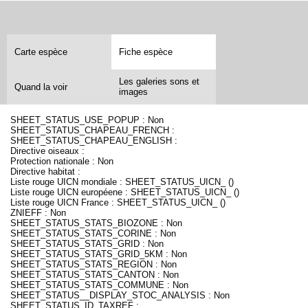
Carte espèce
Fiche espèce
Les galeries sons et
Quand la voir
images
SHEET_STATUS_USE_POPUP : Non
SHEET_STATUS_CHAPEAU_FRENCH :
SHEET_STATUS_CHAPEAU_ENGLISH :
Directive oiseaux :
Protection nationale : Non
Directive habitat :
Liste rouge UICN mondiale : SHEET_STATUS_UICN_ ()
Liste rouge UICN européene : SHEET_STATUS_UICN_ ()
Liste rouge UICN France : SHEET_STATUS_UICN_ ()
ZNIEFF : Non
SHEET_STATUS_STATS_BIOZONE : Non
SHEET_STATUS_STATS_CORINE : Non
SHEET_STATUS_STATS_GRID : Non
SHEET_STATUS_STATS_GRID_5KM : Non
SHEET_STATUS_STATS_REGION : Non
SHEET_STATUS_STATS_CANTON : Non
SHEET_STATUS_STATS_COMMUNE : Non
SHEET_STATUS__DISPLAY_STOC_ANALYSIS : Non
SHEET_STATUS_ID_TAXREF :