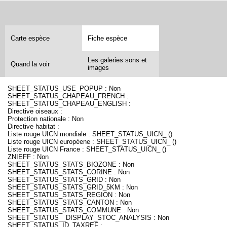
Carte espèce
Fiche espèce
Les galeries sons et
Quand la voir
images
SHEET_STATUS_USE_POPUP : Non
SHEET_STATUS_CHAPEAU_FRENCH :
SHEET_STATUS_CHAPEAU_ENGLISH :
Directive oiseaux :
Protection nationale : Non
Directive habitat :
Liste rouge UICN mondiale : SHEET_STATUS_UICN_ ()
Liste rouge UICN européene : SHEET_STATUS_UICN_ ()
Liste rouge UICN France : SHEET_STATUS_UICN_ ()
ZNIEFF : Non
SHEET_STATUS_STATS_BIOZONE : Non
SHEET_STATUS_STATS_CORINE : Non
SHEET_STATUS_STATS_GRID : Non
SHEET_STATUS_STATS_GRID_5KM : Non
SHEET_STATUS_STATS_REGION : Non
SHEET_STATUS_STATS_CANTON : Non
SHEET_STATUS_STATS_COMMUNE : Non
SHEET_STATUS__DISPLAY_STOC_ANALYSIS : Non
SHEET_STATUS_ID_TAXREF :