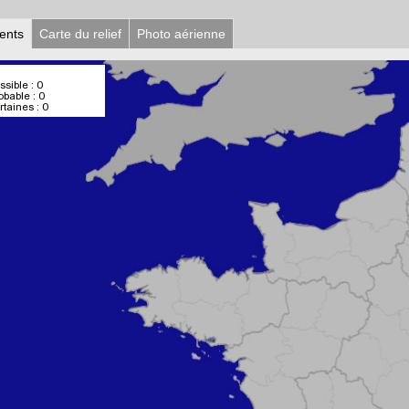
ents
Carte du relief
Photo aérienne