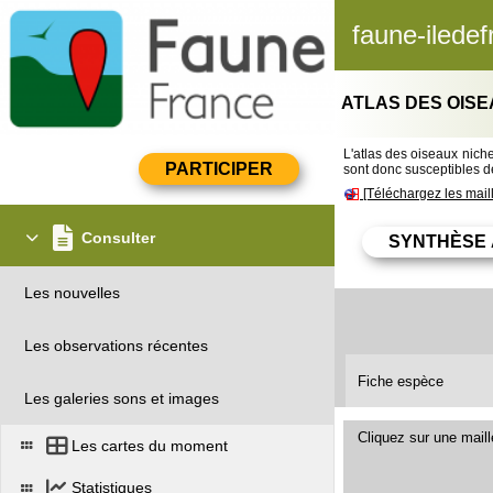
faune-iledef
ATLAS DES OISE
L'atlas des oiseaux nicheu
sont donc susceptibles de
[Téléchargez les mail
Consulter
Les nouvelles
Les observations récentes
Fiche espèce
Les galeries sons et images
Cliquez sur une mail
Les cartes du moment
Statistiques