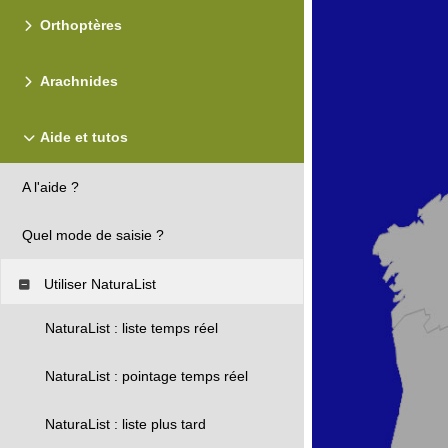
Orthoptères
Arachnides
Aide et tutos
A l'aide ?
Quel mode de saisie ?
Utiliser NaturaList
NaturaList : liste temps réel
NaturaList : pointage temps réel
NaturaList : liste plus tard