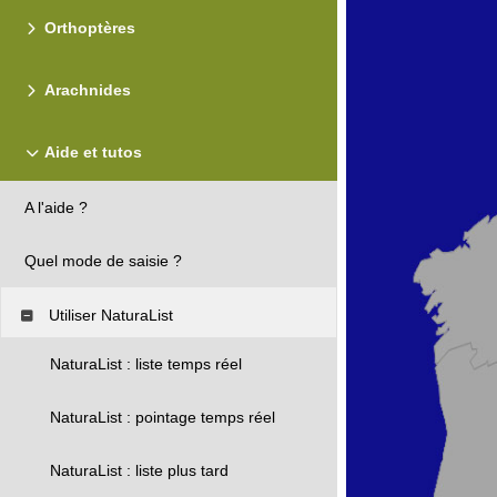
Orthoptères
Arachnides
Aide et tutos
A l'aide ?
Quel mode de saisie ?
Utiliser NaturaList
NaturaList : liste temps réel
NaturaList : pointage temps réel
NaturaList : liste plus tard