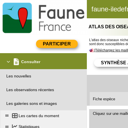
faune-iledef
ATLAS DES OISE
L'atlas des oiseaux nicheu
sont donc susceptibles de
[Téléchargez les mail
Consulter
Les nouvelles
Les observations récentes
Fiche espèce
Les galeries sons et images
Cliquez sur une mail
Les cartes du moment
Statistiques