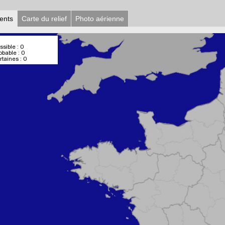
ents
Carte du relief
Photo aérienne