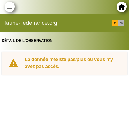
faune-iledefrance.org
fr
en
DÉTAIL DE L'OBSERVATION
La donnée n'existe pas/plus ou vous n'y
avez pas accès.