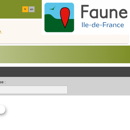
fr
en
.
se :