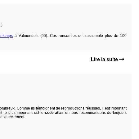
13
intemps
à Valmondois (95). Ces rencontres ont rassemblé plus de 100
Lire la suite
 nombreux. Comme ils témoignent de reproductions réussies, il est important
nt le plus important est le
code atlas
et nous recommandons de toujours
nt directement...