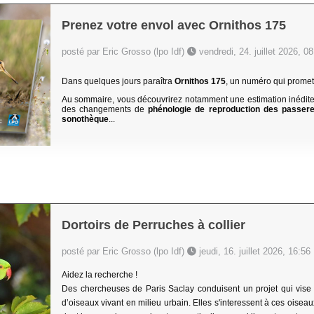
Prenez votre envol avec Ornithos 175
posté par Eric Grosso (lpo Idf)
vendredi, 24. juillet 2026, 0
Dans quelques jours paraîtra
Ornithos 175
, un numéro qui promet 
Au sommaire, vous découvrirez notamment une estimation inédite
des changements de
phénologie de reproduction des passer
sonothèque
...
Dortoirs de Perruches à collier
posté par Eric Grosso (lpo Idf)
jeudi, 16. juillet 2026, 16:56
Aidez la recherche !
Des chercheuses de Paris Saclay conduisent un projet qui vise
d’oiseaux vivant en milieu urbain. Elles s'interessent à ces oise