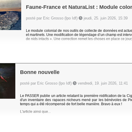
Faune-France et NaturaList : Module colon
posté par Eric Grosso (lpo Idf)
jeudi, 25. juin 2026, 15:39
Le module colonial de nos outils de collecte de données est actue
et martinets. Une modification de légendage d’un champ est inte
de nids intacts ». Une correction remet les choses en place ce jou
Bonne nouvelle
posté par Eric Grosso (lpo Idf)
vendredi, 19. juin 2026, 11:41
Le PASSER publie un article relatant la première nidification de la C
d'un inventaire des rapaces nicheurs mené par les bénévoles de Pie
temps qui a été récompensé de fort belle manière. Bravo à eux !
L'article ainsi que...