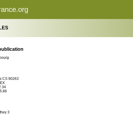
rance.org
LES
publication
ubourg
os CS 90263
DEX
2.34
95.86
they 3