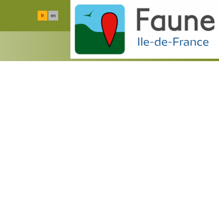
fr
en