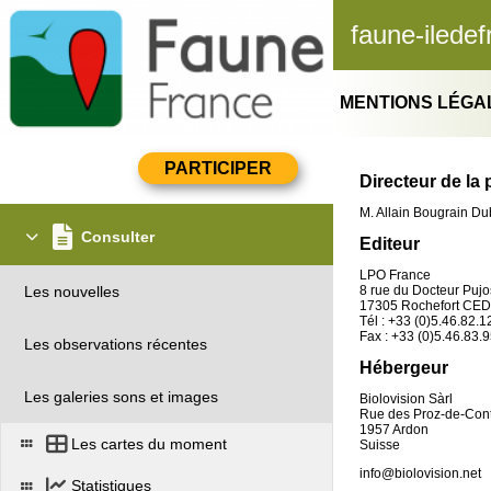
faune-iledef
MENTIONS LÉGA
Directeur de la 
M. Allain Bougrain D
Consulter
Editeur
LPO France
Les nouvelles
8 rue du Docteur Puj
17305 Rochefort CE
Tél : +33 (0)5.46.82.1
Fax : +33 (0)5.46.83.
Les observations récentes
Hébergeur
Les galeries sons et images
Biolovision Sàrl
Rue des Proz-de-Con
1957 Ardon
Les cartes du moment
Suisse
info@biolovision.net
Statistiques