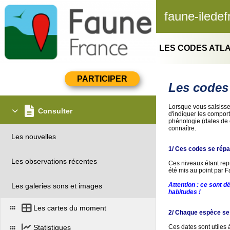
faune-iledef
LES CODES ATL
Les codes 
Lorsque vous saisisse
Consulter
d'indiquer les comport
phénologie (dates de c
connaître.
Les nouvelles
1/ Ces codes se répar
Les observations récentes
Ces niveaux étant repr
été mis au point par F
Attention : ce sont 
Les galeries sons et images
habitudes !
Les cartes du moment
2/ Chaque espèce se r
Ces dates sont utiles 
Statistiques