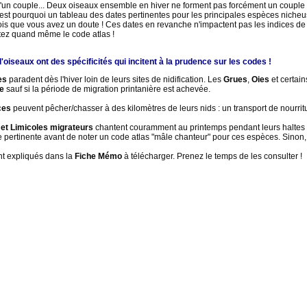
un couple... Deux oiseaux ensemble en hiver ne forment pas forcément un couple 
'est pourquoi un tableau des dates pertinentes pour les principales espèces nicheu
ois que vous avez un doute ! Ces dates en revanche n'impactent pas les indices de 
tez quand même le code atlas !
'oiseaux ont des spécificités qui incitent à la prudence sur les codes !
es
paradent dès l'hiver loin de leurs sites de nidification. Les
Grues
,
Oies
et certain
ne
sauf si la période de migration printanière est achevée.
ces
peuvent pêcher/chasser à des kilomètres de leurs nids : un transport de nourriture
et Limicoles
migrateurs
chantent couramment au printemps pendant leurs haltes : Po
te pertinente avant de noter un code atlas "mâle chanteur" pour ces espèces. Sinon
nt expliqués dans la
Fiche Mémo
à télécharger. Prenez le temps de les consulter !