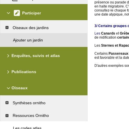
présence ou parade d'
en halte migratoire. C
consultez-le chaque f
Participer
une date atypique, no
3/ Certains groupes d
Oiseaux des jardins
Les
Canards
et
Grèb
de nidification
certai
Ajouter un jardin
Les
Sternes
et Rapa
Certains
Passereaux 
Enquêtes, suivis et atlas
est favorable et la da
D'autres exemples so
Publications
Oiseaux
Synthèses ornitho
Ressources Ornitho
Les codes atlas