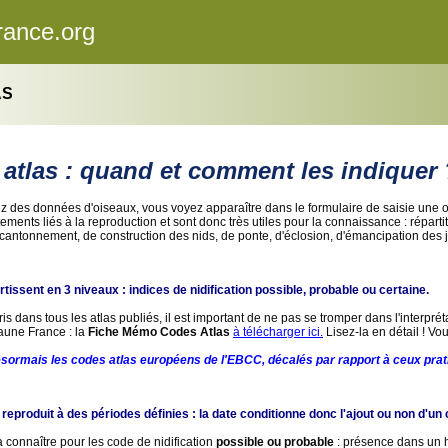
rance.org
AS
atlas : quand et comment les indiquer 
z des données d'oiseaux, vous voyez apparaître dans le formulaire de saisie une 
ements liés à la reproduction et sont donc très utiles pour la connaissance : répa
antonnement, de construction des nids, de ponte, d'éclosion, d'émancipation des je
tissent en 3 niveaux : indices de nidification possible, probable ou certaine.
is dans tous les atlas publiés, il est important de ne pas se tromper dans l'interp
aune France : la
Fiche Mémo Codes Atlas
à télécharger ici.
Lisez-la en détail ! Vo
désormais les codes atlas européens de l'EBCC, décalés par rapport à ceux prati
eproduit à des périodes définies : la date conditionne donc l'ajout ou non d'un 
à connaître pour les code de nidification
possible ou probable
: présence dans un 