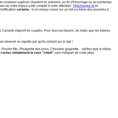
et certaines espèces chantent en automne, en fin d'hivernage ou au printemps
ses de notre région a été compilé à votre attention.
Téléchargez-le
et
nidification
certaine
: si un oiseau couve sur un nid ou élève des poussins à
s Canards migrent en couples. Pour tous ces taxons, ne notez que les indices
 observé ne signifie par qu'ils nichent sur le site !
uillot fitis, Phragmite des joncs, Chevalier guignette... vérifiez que le milieu
,
cochez simplement la case "chant"
sans indiquer de code atlas.