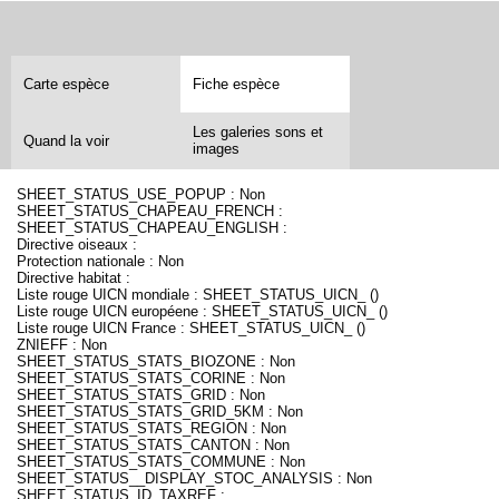
Carte espèce
Fiche espèce
Les galeries sons et
Quand la voir
images
SHEET_STATUS_USE_POPUP : Non
SHEET_STATUS_CHAPEAU_FRENCH :
SHEET_STATUS_CHAPEAU_ENGLISH :
Directive oiseaux :
Protection nationale : Non
Directive habitat :
Liste rouge UICN mondiale : SHEET_STATUS_UICN_ ()
Liste rouge UICN européene : SHEET_STATUS_UICN_ ()
Liste rouge UICN France : SHEET_STATUS_UICN_ ()
ZNIEFF : Non
SHEET_STATUS_STATS_BIOZONE : Non
SHEET_STATUS_STATS_CORINE : Non
SHEET_STATUS_STATS_GRID : Non
SHEET_STATUS_STATS_GRID_5KM : Non
SHEET_STATUS_STATS_REGION : Non
SHEET_STATUS_STATS_CANTON : Non
SHEET_STATUS_STATS_COMMUNE : Non
SHEET_STATUS__DISPLAY_STOC_ANALYSIS : Non
SHEET_STATUS_ID_TAXREF :