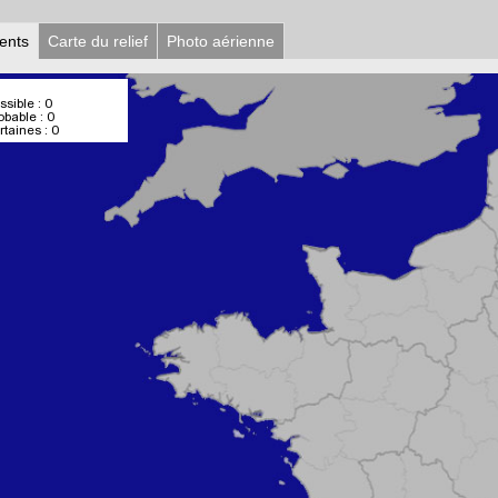
ents
Carte du relief
Photo aérienne