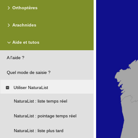
Orthoptères
Arachnides
Aide et tutos
A l'aide ?
Quel mode de saisie ?
Utiliser NaturaList
NaturaList : liste temps réel
NaturaList : pointage temps réel
NaturaList : liste plus tard