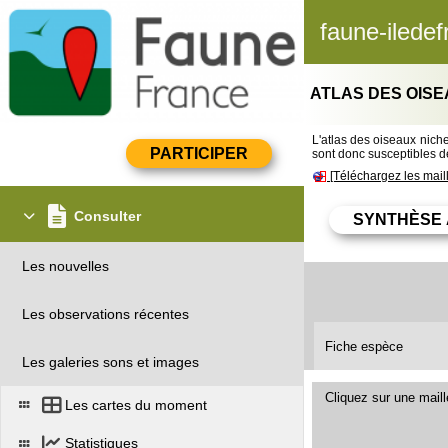
faune-iledef
ATLAS DES OISE
L'atlas des oiseaux nicheu
sont donc susceptibles de
[Téléchargez les mail
Consulter
Les nouvelles
Les observations récentes
Fiche espèce
Les galeries sons et images
Cliquez sur une mail
Les cartes du moment
Statistiques